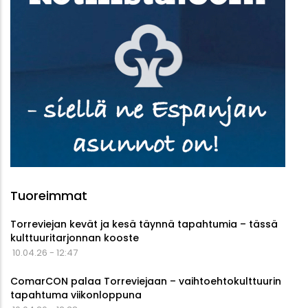
Tuoreimmat
Torreviejan kevät ja kesä täynnä tapahtumia – tässä
kulttuuritarjonnan kooste
10.04.26 - 12:47
ComarCON palaa Torreviejaan – vaihtoehtokulttuurin
tapahtuma viikonloppuna