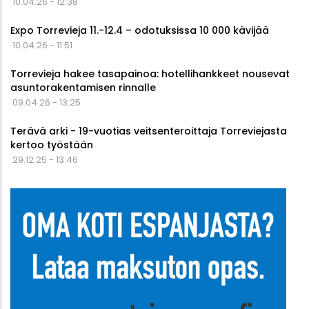
10.04.26 - 12:38
Expo Torrevieja 11.-12.4 – odotuksissa 10 000 kävijää
10.04.26 - 11:51
Torrevieja hakee tasapainoa: hotellihankkeet nousevat
asuntorakentamisen rinnalle
09.04.26 - 13:25
Terävä arki - 19-vuotias veitsenteroittaja Torreviejasta
kertoo työstään
29.12.25 - 13:46