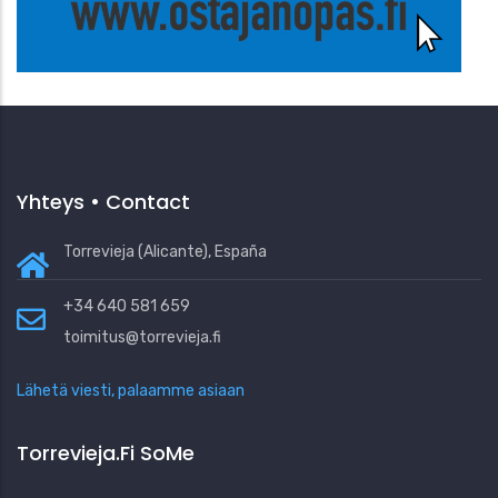
Yhteys • Contact
Torrevieja (Alicante), España
+34 640 581 659
toimitus@torrevieja.fi
Lähetä viesti, palaamme asiaan
Torrevieja.fi SoMe