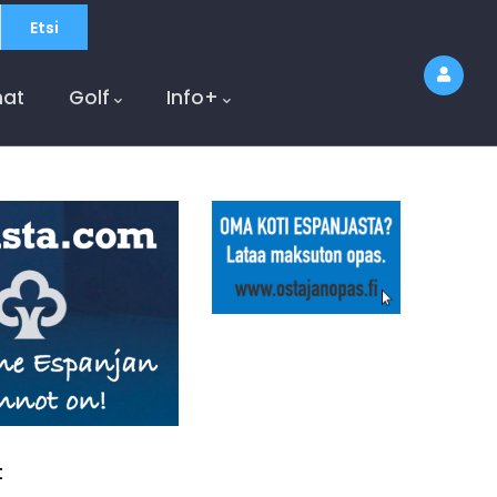
at
Golf
Info+
t