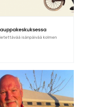
kauppakeskuksessa
vietettävää isänpäivää kolmen