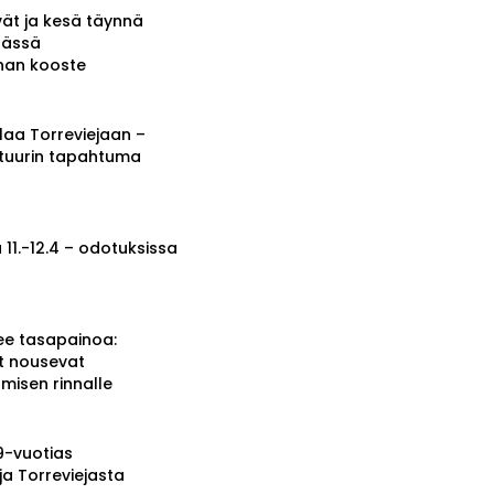
vät ja kesä täynnä
tässä
nnan kooste
a Torreviejaan –
ttuurin tapahtuma
 11.-12.4 – odotuksissa
ee tasapainoa:
t nousevat
misen rinnalle
19-vuotias
ja Torreviejasta