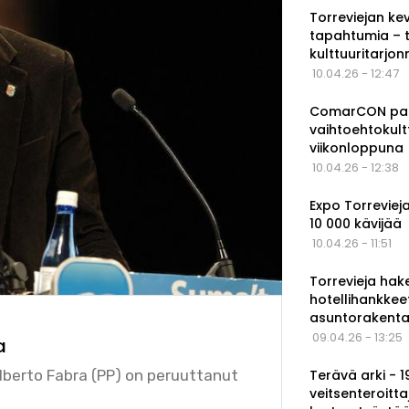
Torreviejan ke
tapahtumia – 
kulttuuritarjo
10.04.26 - 12:47
ComarCON pala
vaihtoehtokul
viikonloppuna
10.04.26 - 12:38
Expo Torrevieja
10 000 kävijää
10.04.26 - 11:51
Torrevieja hak
hotellihankkee
asuntorakenta
09.04.26 - 13:25
a
Terävä arki - 
Alberto Fabra (PP) on peruuttanut
veitsenteroitta