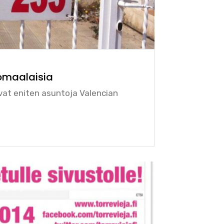
komaalaisia
vat eniten asuntoja Valencian