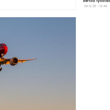
kertoo työstä
29.12.25 - 13:46