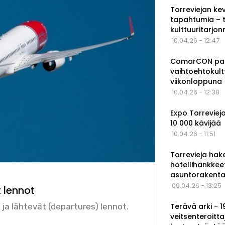
Torreviejan ke
tapahtumia – 
kulttuuritarjo
10.04.26 - 12:47
ComarCON pala
vaihtoehtokul
viikonloppuna
10.04.26 - 12:38
Expo Torrevieja
10 000 kävijää
10.04.26 - 11:51
Torrevieja hak
hotellihankkee
asuntorakenta
09.04.26 - 13:25
 lennot
Terävä arki - 
 ja lähtevät (departures) lennot.
veitsenteroitta