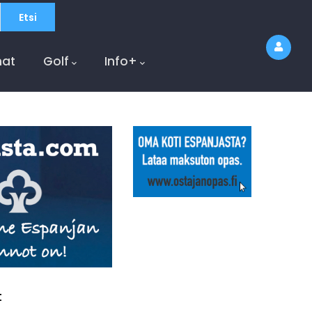
at
Golf
Info+
t