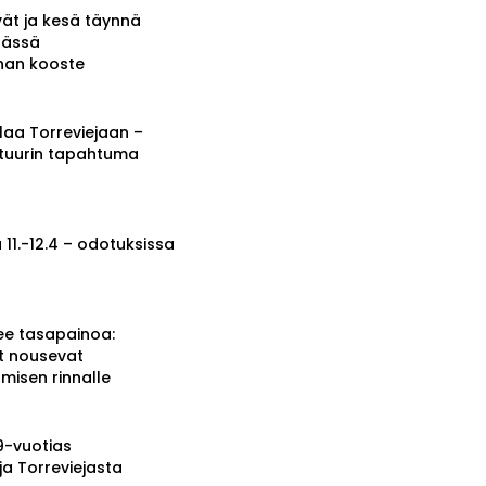
vät ja kesä täynnä
tässä
nnan kooste
a Torreviejaan –
ttuurin tapahtuma
 11.-12.4 – odotuksissa
ee tasapainoa:
t nousevat
misen rinnalle
19-vuotias
ja Torreviejasta