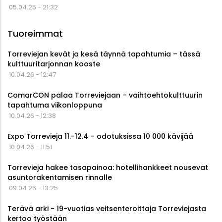
05.04.25 - 21:32
Tuoreimmat
Torreviejan kevät ja kesä täynnä tapahtumia – tässä
kulttuuritarjonnan kooste
10.04.26 - 12:47
ComarCON palaa Torreviejaan – vaihtoehtokulttuurin
tapahtuma viikonloppuna
10.04.26 - 12:38
Expo Torrevieja 11.-12.4 – odotuksissa 10 000 kävijää
10.04.26 - 11:51
Torrevieja hakee tasapainoa: hotellihankkeet nousevat
asuntorakentamisen rinnalle
09.04.26 - 13:25
Terävä arki - 19-vuotias veitsenteroittaja Torreviejasta
kertoo työstään