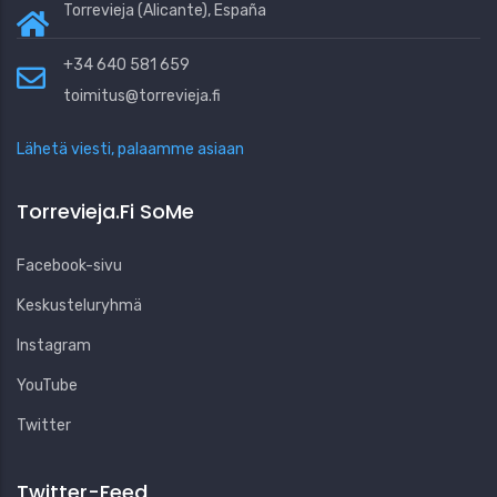
Torrevieja (Alicante), España
+34 640 581 659
toimitus@torrevieja.fi
Lähetä viesti, palaamme asiaan
Torrevieja.fi SoMe
Facebook-sivu
Keskusteluryhmä
Instagram
YouTube
Twitter
Twitter-Feed