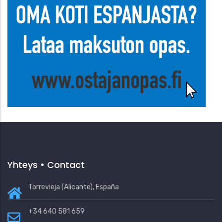
Yhteys • Contact
Torrevieja (Alicante), España
+34 640 581 659