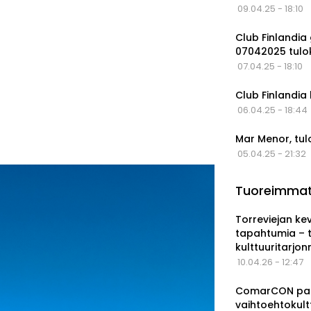
09.04.25 - 18:10
Club Finlandia 
07042025 tulo
07.04.25 - 18:10
Club Finlandia
06.04.25 - 18:44
Mar Menor, tul
05.04.25 - 21:32
Tuoreimma
Torreviejan ke
tapahtumia – 
kulttuuritarjo
10.04.26 - 12:47
ComarCON pala
vaihtoehtokul