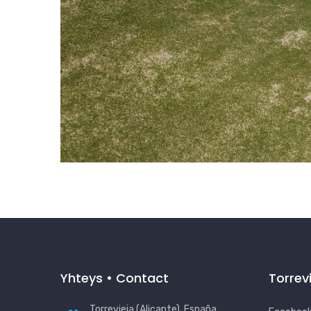
Yhteys • Contact
Torrev
Torrevieja (Alicante), España