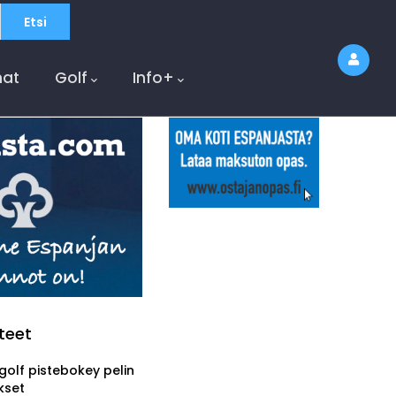
at
Golf
Info+
teet
golf pistebokey pelin
kset