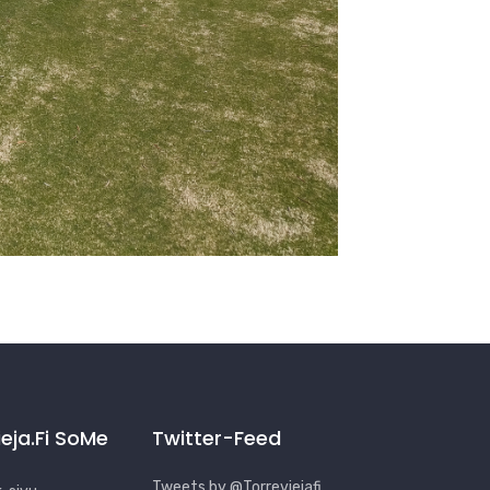
ieja.fi SoMe
Twitter-Feed
Tweets by @Torreviejafi