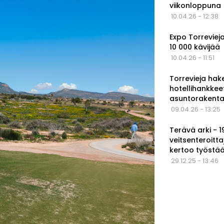
viikonloppuna
10.04.26 - 12:38
Expo Torrevieja
10 000 kävijää
10.04.26 - 11:51
Torrevieja hak
hotellihankkee
asuntorakenta
09.04.26 - 13:25
Terävä arki - 
veitsenteroitta
kertoo työstä
29.12.25 - 13:46