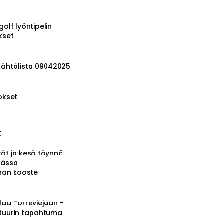
golf lyöntipelin
kset
 lähtölista 09042025
okset
t
vät ja kesä täynnä
tässä
nnan kooste
a Torreviejaan –
ttuurin tapahtuma