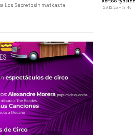
kertoo työstä
us Los Secretosin matkasta
29.12.25 - 13:46