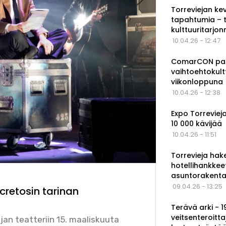
Torreviejan ke
tapahtumia – 
kulttuuritarjo
10.04.26 - 12:47
ComarCON pala
vaihtoehtokul
viikonloppuna
10.04.26 - 12:38
Expo Torrevieja
10 000 kävijää
10.04.26 - 11:51
Torrevieja hak
hotellihankkee
asuntorakenta
09.04.26 - 13:25
cretosin tarinan
Terävä arki - 
veitsenteroitta
ejan teatteriin 15. maaliskuuta