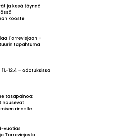
vät ja kesä täynnä
tässä
nnan kooste
a Torreviejaan –
ttuurin tapahtuma
 11.-12.4 – odotuksissa
ee tasapainoa:
t nousevat
misen rinnalle
19-vuotias
ja Torreviejasta