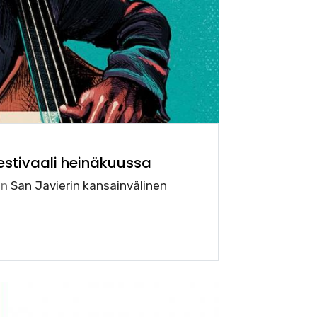
festivaali heinäkuussa
un
San Javierin kansainvälinen