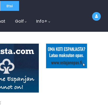
at
Golf
Info+
t