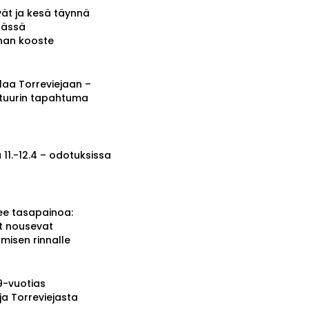
vät ja kesä täynnä
tässä
nnan kooste
a Torreviejaan –
ttuurin tapahtuma
 11.-12.4 – odotuksissa
ee tasapainoa:
t nousevat
misen rinnalle
19-vuotias
ja Torreviejasta