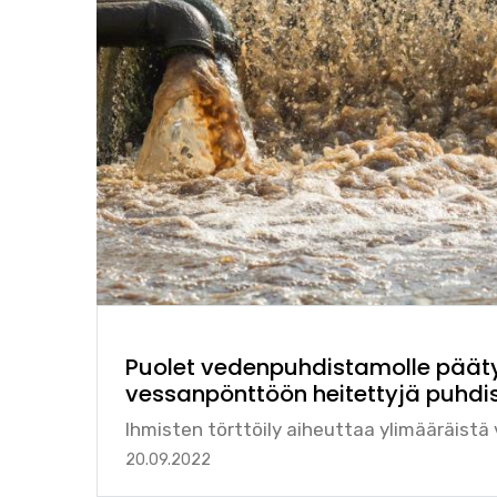
Puolet vedenpuhdistamolle pääty
vessanpönttöön heitettyjä puhdi
Ihmisten törttöily aiheuttaa ylimääräistä
20.09.2022