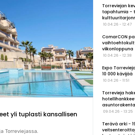
Torreviejan ke
tapahtumia – 
kulttuuritarjo
10.04.26 - 12:47
ComarCON pala
vaihtoehtokul
viikonloppuna
10.04.26 - 12:38
Expo Torrevieja
10 000 kävijää
10.04.26 - 11:51
Torrevieja hak
hotellihankkee
asuntorakenta
09.04.26 - 13:25
t yli tuplasti kansallisen
Terävä arki - 
veitsenteroitta
a Torreviejassa.