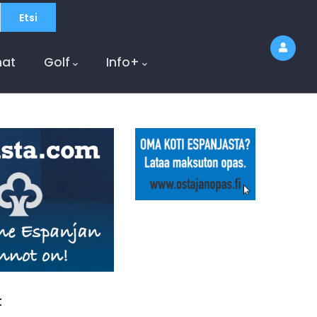
at
Golf
Info+
t