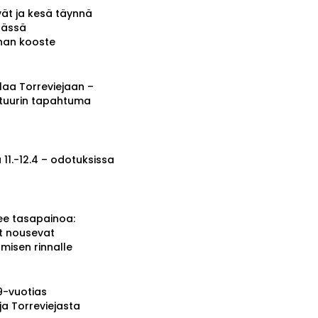
vät ja kesä täynnä
tässä
nnan kooste
a Torreviejaan –
ttuurin tapahtuma
 11.-12.4 – odotuksissa
ee tasapainoa:
t nousevat
misen rinnalle
19-vuotias
ja Torreviejasta