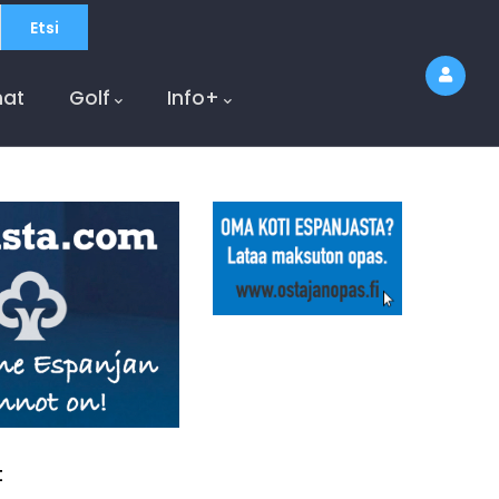
at
Golf
Info+
t