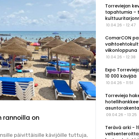
Torreviejan ke
tapahtumia – 
kulttuuritarjo
10.04.26 - 12:47
ComarCON pala
vaihtoehtokul
viikonloppuna
10.04.26 - 12:38
Expo Torrevieja
10 000 kävijää
10.04.26 - 11:51
Torrevieja hak
hotellihankkee
asuntorakenta
09.04.26 - 13:25
n rannoilla on
Terävä arki - 
veitsenteroitta
lle päivittäisille kävijöille tuttuja,