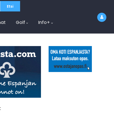
at
Golf
Info+
t