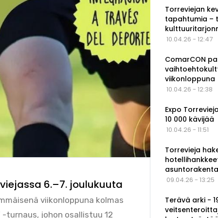
Torreviejan ke
tapahtumia – 
kulttuuritarjo
10.04.26 - 12:47
ComarCON pala
vaihtoehtokul
viikonloppuna
10.04.26 - 12:38
Expo Torrevieja
10 000 kävijää
10.04.26 - 11:51
Torrevieja hak
hotellihankkee
asuntorakenta
09.04.26 - 13:25
viejassa 6.–7. joulukuuta
Terävä arki - 
simmäisenä viikonloppuna kolmas
veitsenteroitta
 -turnaus, johon osallistuu 12